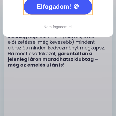
Elfogadom!
Áremelés jön
– de ha most
csatlakozol, Téged nem érint!
A
klubtagság díja 2023 óta változatlan,
Nem fogadom el.
miközben a költségeink megduplázódtak.
Jelenleg napi 319 Ft-ért (féléves, éves
előfizetéssel még kevesebb) mindent
elérsz és minden kedvezményt megkapsz.
Ha most csatlakozol,
garantáltan a
jelenlegi áron maradhatsz klubtag –
még az emelés után is!