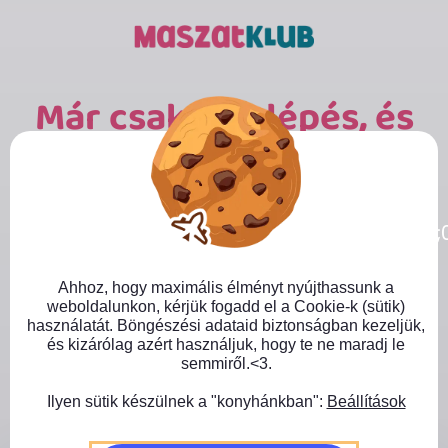
Kihagyás
Már csak egy lépés, és
Te is MaszatKlub-tag
Close GDPR Cookie Banner
@import
leszel!:)
url('https://fonts.googleapis.com/css2?
family=Barlow:ital,wght@0,100;0,200;0,300;0
Töltsd ki az űrlapot néhány alap adattal és
csatlakozz hozzánk! A fizetés után azonnal
Ahhoz, hogy maximális élményt nyújthassunk a
érkezik majd egy üdvözlő e-mail tőlünk, benne
weboldalunkon, kérjük fogadd el a Cookie-k (sütik)
a hozzáférési adatokkal (nem kell 24 órát
használatát. Böngészési adataid biztonságban kezeljük,
várni) és a bónuszokkal.
és kizárólag azért használjuk, hogy te ne maradj le
semmiről.<3.
Ilyen sütik készülnek a "konyhánkban":
Beállítások