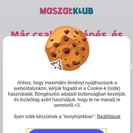
Kihagyás
Már csak egy lépés, és
Te is MaszatKlub-tag
Close GDPR Cookie Banner
@import
leszel!:)
url('https://fonts.googleapis.com/css2?
family=Barlow:ital,wght@0,100;0,200;0,300;0
Töltsd ki az űrlapot néhány alap adattal és
csatlakozz hozzánk! A fizetés után azonnal
Ahhoz, hogy maximális élményt nyújthassunk a
érkezik majd egy üdvözlő e-mail tőlünk, benne
weboldalunkon, kérjük fogadd el a Cookie-k (sütik)
a hozzáférési adatokkal (nem kell 24 órát
használatát. Böngészési adataid biztonságban kezeljük,
és kizárólag azért használjuk, hogy te ne maradj le
várni) és a bónuszokkal.
semmiről.<3.
Ilyen sütik készülnek a "konyhánkban":
Beállítások