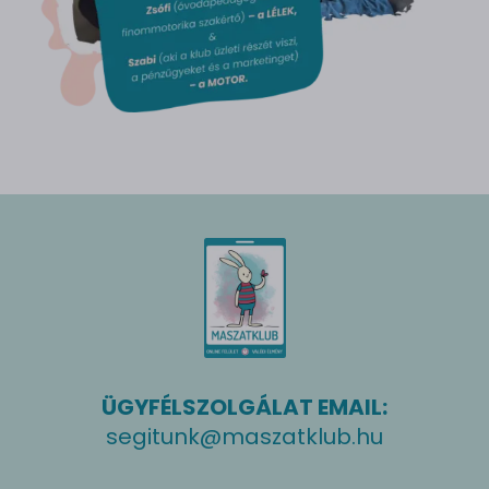
ÜGYFÉLSZOLGÁLAT EMAIL:
segitunk@maszatklub.hu