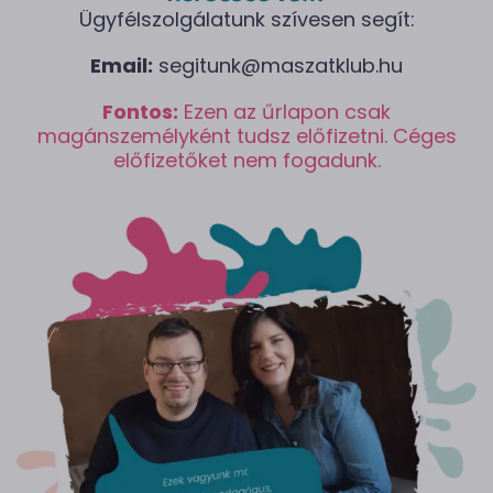
Ügyfélszolgálatunk szívesen segít:
Email:
segitunk@maszatklub.hu
Fontos:
Ezen az űrlapon csak
magánszemélyként tudsz előfizetni. Céges
előfizetőket nem fogadunk.